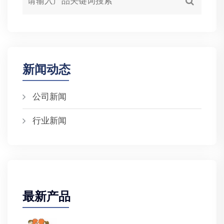
新闻动态
公司新闻
行业新闻
最新产品