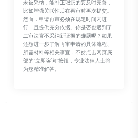
未被采纳，能补正瑕疵的要及时完善，
比如增强关联性后在再审时再次提交。
然而，申请再审必须在规定时间内进
行，且提供充分依据。你是否也遇到了
二审法官不采纳新证据的难题呢？如果
还想进一步了解再审申请的具体流程、
所需材料等相关事宜，不妨点击网页底
部的“立即咨询”按钮，专业法律人士将
为您精准解答。