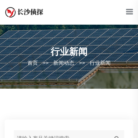
行业新闻
首页
>>
新闻动态
>>
行业新闻