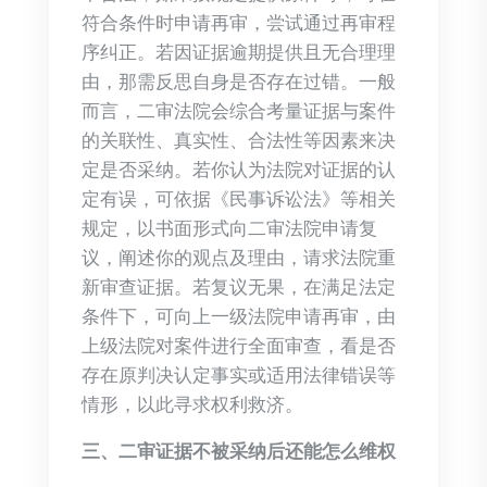
符合条件时申请再审，尝试通过再审程
序纠正。若因证据逾期提供且无合理理
由，那需反思自身是否存在过错。一般
而言，二审法院会综合考量证据与案件
的关联性、真实性、合法性等因素来决
定是否采纳。若你认为法院对证据的认
定有误，可依据《民事诉讼法》等相关
规定，以书面形式向二审法院申请复
议，阐述你的观点及理由，请求法院重
新审查证据。若复议无果，在满足法定
条件下，可向上一级法院申请再审，由
上级法院对案件进行全面审查，看是否
存在原判决认定事实或适用法律错误等
情形，以此寻求权利救济。
三、二审证据不被采纳后还能怎么维权