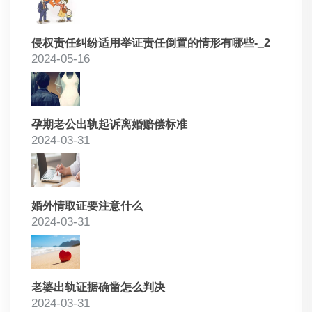
侵权责任纠纷适用举证责任倒置的情形有哪些-_2
2024-05-16
孕期老公出轨起诉离婚赔偿标准
2024-03-31
婚外情取证要注意什么
2024-03-31
老婆出轨证据确凿怎么判决
2024-03-31